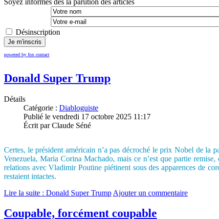
Soyez informés dès la parution des articles
Désinscription
Je m'inscris
powered by fox contact
Donald Super Trump
Détails
Catégorie :
Diabloguiste
Publié le vendredi 17 octobre 2025 11:17
Écrit par Claude Séné
Certes, le président américain n’a pas décroché le prix Nobel de la p
Venezuela, Maria Corina Machado, mais ce n’est que partie remise, et
relations avec Vladimir Poutine piétinent sous des apparences de cord
restaient intactes.
Lire la suite : Donald Super Trump
Ajouter un commentaire
Coupable, forcément coupable