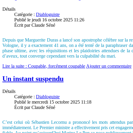
Détails
Catégorie :
Diabloguiste
Publié le jeudi 16 octobre 2025 11:26
Écrit par Claude Séné
Depuis que Marguerite Duras a lancé son apostrophe célèbre sur la res
Vologne, il y a exactement 41 ans, on a été tenté de la paraphraser dan
phase ultime, avec les réquisitions et les plaidoiries attendues de l
d’aveux, tout converge cependant vers la culpabilité du mari.
Lire la suite : Coupable, forcément coupable
Ajouter un commentaire
Un instant suspendu
Détails
Catégorie :
Diabloguiste
Publié le mercredi 15 octobre 2025 11:18
Écrit par Claude Séné
C’est celui où Sébastien Lecornu a prononcé les mots attendus par 
immédiatement. Le Premier ministre a effectivement pris cet engagement
fiable. Au point qu’aujourd’hui Marine Le Pen se pose publiquement la