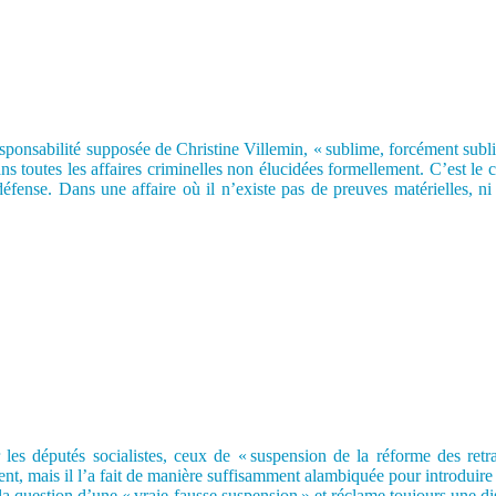
ponsabilité supposée de Christine Villemin, « sublime, forcément sublime
s toutes les affaires criminelles non élucidées formellement. C’est le ca
a défense. Dans une affaire où il n’existe pas de preuves matérielles, 
les députés socialistes, ceux de « suspension de la réforme des ret
, mais il l’a fait de manière suffisamment alambiquée pour introduire un
 question d’une « vraie-fausse suspension » et réclame toujours une diss