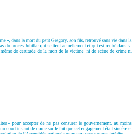
 », dans la mort du petit Gregory, son fils, retrouvé sans vie dans la
s du procès Jubillar qui se tient actuellement et qui est rentré dans sa
ni même de certitude de la mort de la victime, ni de scène de crime ni
raites » pour accepter de ne pas censurer le gouvernement, au moins
 court instant de doute sur le fait que cet engagement était sincère et
olution de l’Assemblée nationale pour servir ses propres intérêts.