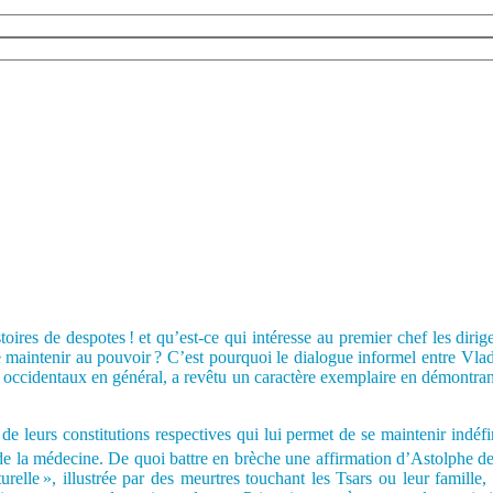
oires de despotes ! et qu’est-ce qui intéresse au premier chef les diri
e maintenir au pouvoir ? C’est pourquoi le dialogue informel entre Vlad
cidentaux en général, a revêtu un caractère exemplaire en démontrant q
e leurs constitutions respectives qui lui permet de se maintenir indéfin
 de la médecine. De quoi battre en brèche une affirmation d’Astolphe d
urelle », illustrée par des meurtres touchant les Tsars ou leur famille