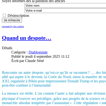
Soyez informés dès la parution des articles
Désinscription
Je m'inscris
powered by fox contact
Quand un despote…
Détails
Catégorie :
Diabloguiste
Publié le jeudi 4 septembre 2025 11:12
Écrit par Claude Séné
Rencontre un autre despote, qu’est-ce qu’ils se racontent ? … des hist
allié qui aspire à le devenir, la Corée du Nord, sinon la manière de s
XXL organisée à Pékin pour impressionner Donald Trump et les pays oc
peut-être confiner à l’immortalité.
La menace est réelle. L’un comme l’autre a fait adopter une révision d
physique d’exercer ses privilèges, grâce aux progrès de la science et
monarchie absolue tempérée par l’assassinat ». Cette régulation « nat